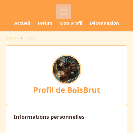
Accueil
Forum
Mon profil
Déconnexion
Accueil
>
Users
Profil de BoisBrut
Informations personnelles