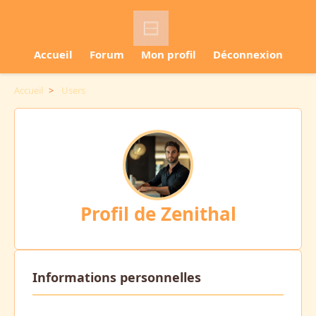
Accueil
Forum
Mon profil
Déconnexion
Accueil
>
Users
Profil de Zenithal
Informations personnelles