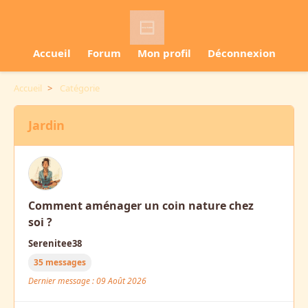
Accueil
Forum
Mon profil
Déconnexion
Accueil
>
Catégorie
Jardin
Comment aménager un coin nature chez
soi ?
Serenitee38
35 messages
Dernier message : 09 Août 2026