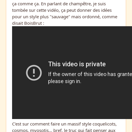
ça comme ça. En parlant de champêtre, je suis
tombée sur cette vidéo, ça peut donner des idées
pour un style plus "sauvage" mais ordonné, comme
disait BoisBrut :
C'est sur comment faire un massif style coquelicots,
cosmos, myosotis... bref, le truc qui fait penser aux