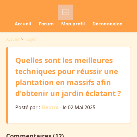
Accueil
Forum
Mon profil
Déconnexion
Accueil
>
Sujet
Quelles sont les meilleures
techniques pour réussir une
plantation en massifs afin
d'obtenir un jardin éclatant ?
Posté par :
Elektra
- le 02 Mai 2025
Commentaires (12)